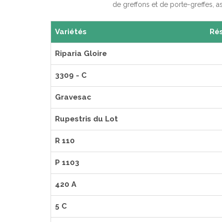
de greffons et de porte-greffes, 
Variétés
Rés
Riparia Gloire
3309 - C
Gravesac
Rupestris du Lot
R 110
P 1103
420 A
5 C