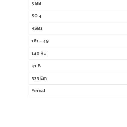
5 BB
SO 4
RSB1
161 - 49
140 RU
41 B
333 Em
Fercal